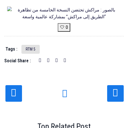
🤍 0
Tags :
RTM 5
Social Share :
Top Related Post