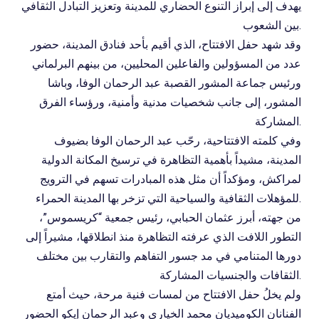
يهدف إلى إبراز التنوع الحضاري للمدينة وتعزيز التبادل الثقافي
بين الشعوب.
وقد شهد حفل الافتتاح، الذي أقيم بأحد فنادق المدينة، حضور
عدد من المسؤولين والفاعلين المحليين، من بينهم البرلماني
ورئيس جماعة المشور القصبة عبد الرحمان الوفا، وباشا
المشور، إلى جانب شخصيات مدنية وأمنية، ورؤساء الفرق
المشاركة.
وفي كلمته الافتتاحية، رحّب عبد الرحمان الوفا بضيوف
المدينة، مشيداً بأهمية التظاهرة في ترسيخ المكانة الدولية
لمراكش، ومؤكداً أن مثل هذه المبادرات تسهم في الترويج
للمؤهلات الثقافية والسياحية التي تزخر بها المدينة الحمراء.
من جهته، أبرز عثمان الحبابي، رئيس جمعية “كريسموس”،
التطور اللافت الذي عرفته التظاهرة منذ انطلاقها، مشيراً إلى
دورها المتنامي في مد جسور التفاهم والتقارب بين مختلف
الثقافات والجنسيات المشاركة.
ولم يخلُ حفل الافتتاح من لمسات فنية مرحة، حيث أمتع
الفنانان الكوميديان محمد الخياري وعبد الرحمان إيكو الحضور